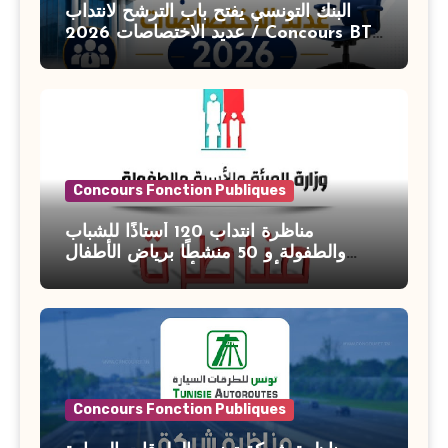
البنك التونسي يفتح باب الترشح لانتداب
عديد الاختصاصات 2026 / Concours BT
Banque de Tunisie 2026
Concours Fonction Publiques
مناظرة انتداب 120 أستاذًا للشباب
والطفولة و 50 منشطًا برياض الأطفال
بوزارة الأسرة والمرأة والطفولة وكبار
السن آخر أجل للتسجيل : 27 جويلية 2026
Concours Fonction Publiques