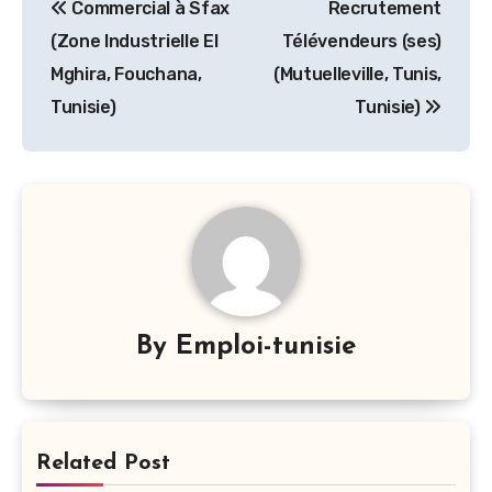
Commercial à Sfax
Recrutement
de
(Zone Industrielle El
Télévendeurs (ses)
l’article
Mghira, Fouchana,
(Mutuelleville, Tunis,
Tunisie)
Tunisie)
By
Emploi-tunisie
Related Post