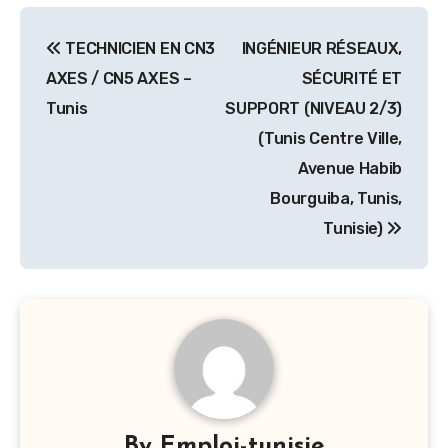
Navigation
TECHNICIEN EN CN3
INGÉNIEUR RÉSEAUX,
de
AXES / CN5 AXES –
SÉCURITÉ ET
l’article
Tunis
SUPPORT (NIVEAU 2/3)
(Tunis Centre Ville,
Avenue Habib
Bourguiba, Tunis,
Tunisie)
By
Emploi-tunisie