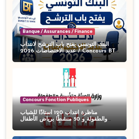
Banque / Assurances / Finance
البنك التونسي يفتح باب الترشح لانتداب
عديد الاختصاصات 2026 / Concours BT
Banque de Tunisie 2026
Concours Fonction Publiques
مناظرة انتداب 120 أستاذًا للشباب
والطفولة و 50 منشطًا برياض الأطفال
بوزارة الأسرة والمرأة والطفولة وكبار
السن آخر أجل للتسجيل : 27 جويلية 2026