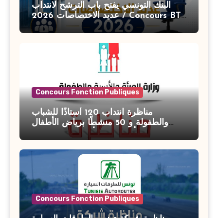
البنك التونسي يفتح باب الترشح لانتداب
عديد الاختصاصات 2026 / Concours BT
Banque de Tunisie 2026
Concours Fonction Publiques
مناظرة انتداب 120 أستاذًا للشباب
والطفولة و 50 منشطًا برياض الأطفال
بوزارة الأسرة والمرأة والطفولة وكبار
السن آخر أجل للتسجيل : 27 جويلية 2026
Concours Fonction Publiques