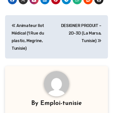
Navigation
Animateur Ilot
DESIGNER PRODUIT –
de
Médical (1 Rue du
2D-3D (La Marsa,
l’article
plastic, Megrine,
Tunisie)
Tunisie)
By
Emploi-tunisie