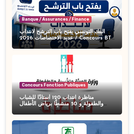
Banque / Assurances / Finance
البنك التونسي يفتح باب الترشح لانتداب
عديد الاختصاصات 2026 / Concours BT
Banque de Tunisie 2026
Concours Fonction Publiques
مناظرة انتداب 120 أستاذًا للشباب
والطفولة و 50 منشطًا برياض الأطفال
بوزارة الأسرة والمرأة والطفولة وكبار
السن آخر أجل للتسجيل : 27 جويلية 2026