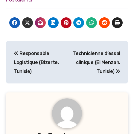
Navigation
Responsable
Technicienne d’essai
de
Logistique (Bizerte,
clinique (El Menzah,
l’article
Tunisie)
Tunisie)