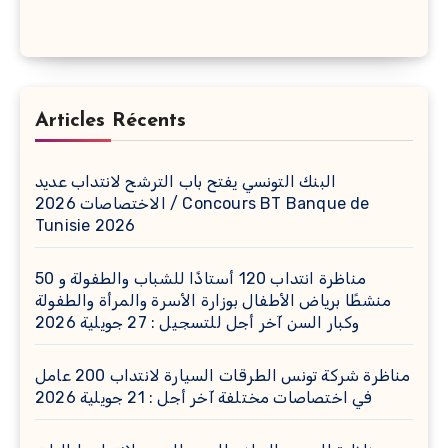
Articles Récents
البنك التونسي يفتح باب الترشح لانتداب عديد
الاختصاصات 2026 / Concours BT Banque de
Tunisie 2026
مناظرة انتداب 120 أستاذًا للشباب والطفولة و 50
منشطًا برياض الأطفال بوزارة الأسرة والمرأة والطفولة
وكبار السن آخر أجل للتسجيل : 27 جويلية 2026
مناظرة شركة تونس الطرقات السيارة لانتداب 200 عامل
في اختصاصات مختلفة آخر أجل : 21 جويلية 2026