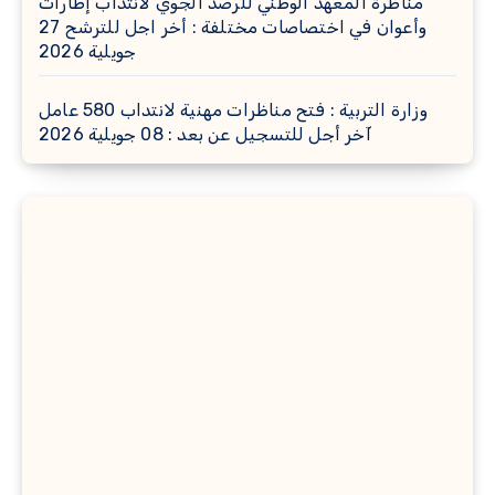
مناظرة المعهد الوطني للرصد الجوي لانتداب إطارات
وأعوان في اختصاصات مختلفة : أخر اجل للترشح 27
جويلية 2026
وزارة التربية : فتح مناظرات مهنية لانتداب 580 عامل
آخر أجل للتسجيل عن بعد : 08 جويلية 2026