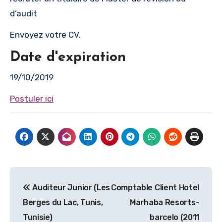
d’audit
Envoyez votre CV.
Date d'expiration
19/10/2019
Postuler ici
Navigation
Auditeur Junior (Les
Comptable Client Hotel
de
Berges du Lac, Tunis,
Marhaba Resorts-
l’article
Tunisie)
barcelo (2011