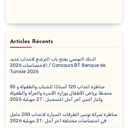
Articles Récents
البنك التونسي يفتح باب الترشح لانتداب عديد
الاختصاصات 2026 / Concours BT Banque de
Tunisie 2026
مناظرة انتداب 120 أستاذًا للشباب والطفولة و 50
منشطًا برياض الأطفال بوزارة الأسرة والمرأة والطفولة
وكبار السن آخر أجل للتسجيل : 27 جويلية 2026
مناظرة شركة تونس الطرقات السيارة لانتداب 200 عامل
في اختصاصات مختلفة آخر أجل : 21 جويلية 2026