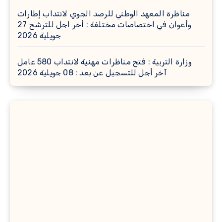
مناظرة المعهد الوطني للرصد الجوي لانتداب إطارات
وأعوان في اختصاصات مختلفة : أخر اجل للترشح 27
جويلية 2026
وزارة التربية : فتح مناظرات مهنية لانتداب 580 عامل
آخر أجل للتسجيل عن بعد : 08 جويلية 2026