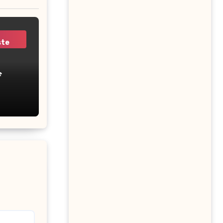
ste
e
r