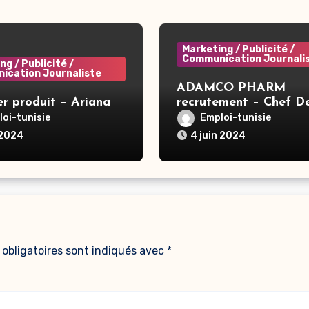
Marketing / Publicité /
Communication Journali
ng / Publicité /
ication Journaliste
ADAMCO PHARM
r produit – Ariana
recrutement – Chef D
Produit Senior – Nige
oi-tunisie
Emploi-tunisie
Niamey
 2024
4 juin 2024
obligatoires sont indiqués avec
*