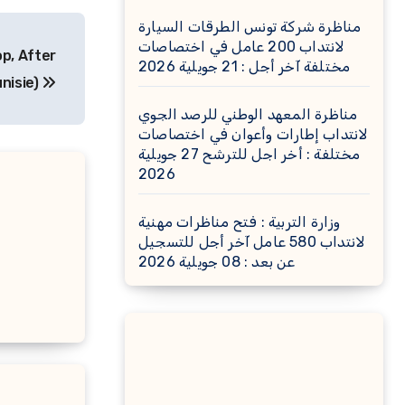
مناظرة شركة تونس الطرقات السيارة
لانتداب 200 عامل في اختصاصات
p, After
مختلفة آخر أجل : 21 جويلية 2026
unisie)
مناظرة المعهد الوطني للرصد الجوي
لانتداب إطارات وأعوان في اختصاصات
مختلفة : أخر اجل للترشح 27 جويلية
2026
وزارة التربية : فتح مناظرات مهنية
لانتداب 580 عامل آخر أجل للتسجيل
عن بعد : 08 جويلية 2026