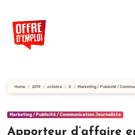
Aller
au
contenu
principal
Home
2019
octobre
5
Marketing / Publicité / Commu
Marketing / Publicité / Communication Journaliste
Apporteur d’affaire e