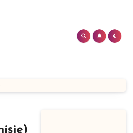
)
isie)