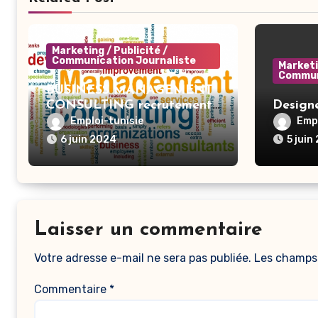
Marketing / Publicité /
Communication Journaliste
Marketi
Commun
BUSINESS MANAGEMENT
CONSULTING recrutement
Designe
– Business Developer BI –
Emploi-tunisie
Empl
Tunis
6 juin 2024
5 juin
Laisser un commentaire
Votre adresse e-mail ne sera pas publiée.
Les champs 
Commentaire
*