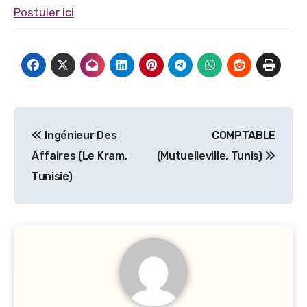
Postuler ici
Navigation
Ingénieur Des
COMPTABLE
de
Affaires (Le Kram,
(Mutuelleville, Tunis)
l’article
Tunisie)