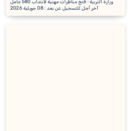
وزارة التربية : فتح مناظرات مهنية لانتداب 580 عامل
آخر أجل للتسجيل عن بعد : 08 جويلية 2026