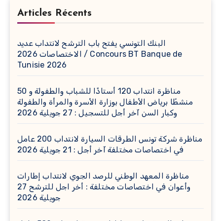
Articles Récents
البنك التونسي يفتح باب الترشح لانتداب عديد
الاختصاصات 2026 / Concours BT Banque de
Tunisie 2026
مناظرة انتداب 120 أستاذًا للشباب والطفولة و 50
منشطًا برياض الأطفال بوزارة الأسرة والمرأة والطفولة
وكبار السن آخر أجل للتسجيل : 27 جويلية 2026
مناظرة شركة تونس الطرقات السيارة لانتداب 200 عامل
في اختصاصات مختلفة آخر أجل : 21 جويلية 2026
مناظرة المعهد الوطني للرصد الجوي لانتداب إطارات
وأعوان في اختصاصات مختلفة : أخر اجل للترشح 27
جويلية 2026