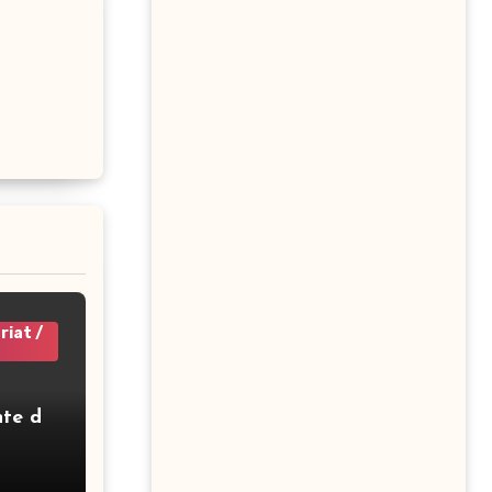
riat /
nte de