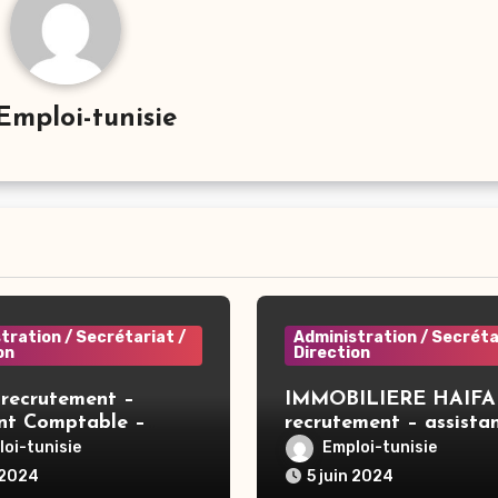
Emploi-tunisie
tration / Secrétariat /
Administration / Secréta
on
Direction
recrutement –
IMMOBILIERE HAIFA
ant Comptable –
recrutement – assista
direction – Tunis
oi-tunisie
Emploi-tunisie
 2024
5 juin 2024