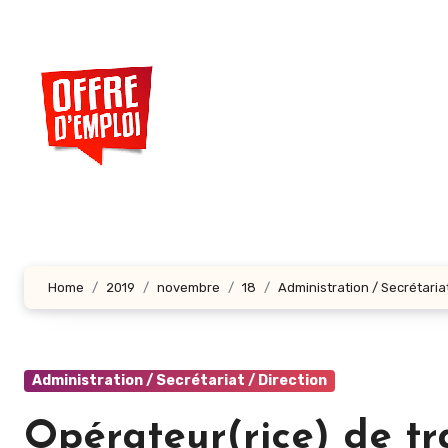
Aller
au
contenu
principal
Home
2019
novembre
18
Administration / Secrétariat
Administration / Secrétariat / Direction
Opérateur(rice) de tr