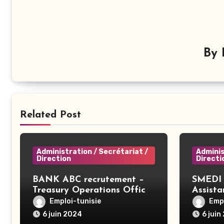
By
Related Post
Administration / Secrétariat /
Adminis
Direction
Directi
BANK ABC recrutement –
SMEDI 
Treasury Operations Officer
Assist
– Tunis
Ariana
Emploi-tunisie
Empl
6 juin 2024
6 juin