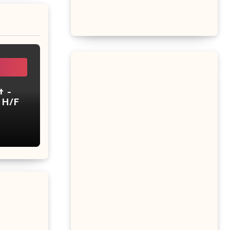
t –
–