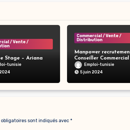
Commercial / Vente /
Distribution
ial / Vente /
ution
Manpower recrutemen
de Stage – Ariana
Conseiller Commercial H/F 
Tunis
oi-tunisie
Emploi-tunisie
 2024
5 juin 2024
obligatoires sont indiqués avec
*