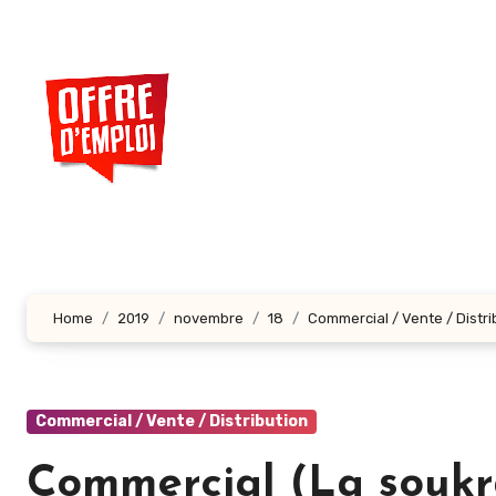
Aller
au
contenu
principal
Home
2019
novembre
18
Commercial / Vente / Distri
Commercial / Vente / Distribution
Commercial (La soukra