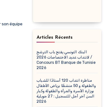
Articles Récents
البنك التونسي يفتح باب الترشح
لانتداب عديد الاختصاصات 2026 /
Concours BT Banque de Tunisie
2026
مناظرة انتداب 120 أستاذًا للشباب
والطفولة و 50 منشطًا برياض الأطفال
بوزارة الأسرة والمرأة والطفولة وكبار
السن آخر أجل للتسجيل : 27 جويلية
2026