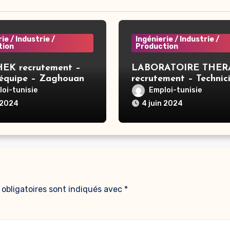
ie / Industrie /
Ingénierie / Industrie /
tion
Production
EK recrutement –
LABORATOIRE THER
’équipe – Zaghouan
recrutement – Technic
compression – Tunis
oi-tunisie
Emploi-tunisie
 2024
4 juin 2024
obligatoires sont indiqués avec
*