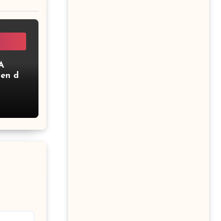
A
ien de