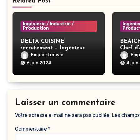
Related Post
Ingénierie / Industrie /
Ingénier
Production
Produc
DELTA CUISINE
BEAICH
recrutement – Ingénieur
Chef d
informatique – Ben Arous
Emploi-tunisie
Empl
6 juin 2024
4 juin
Laisser un commentaire
Votre adresse e-mail ne sera pas publiée.
Les champs 
Commentaire
*