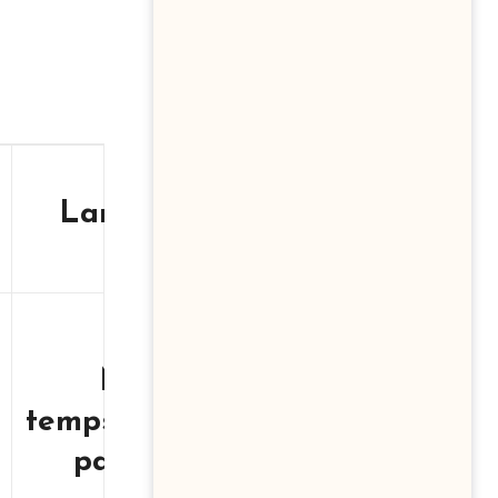
Langues
Mobilité
Autre
Mi-
Arabe ,
temps/Temps
Local
Français
partiel