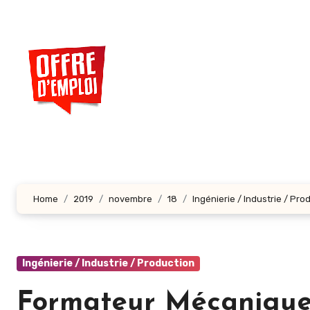
Aller
au
contenu
principal
Home
2019
novembre
18
Ingénierie / Industrie / Pro
Ingénierie / Industrie / Production
Formateur Mécanique i