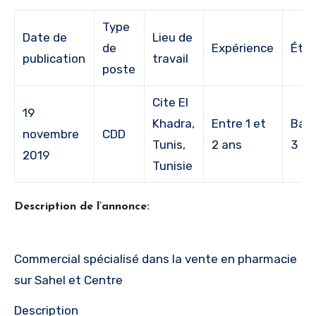
Type
Date de
Lieu de
de
Expérience
Étu
publication
travail
poste
Cite El
19
Khadra,
Entre 1 et
Bac
novembre
CDD
Tunis,
2 ans
3
2019
Tunisie
Description de l’annonce:
Commercial spécialisé dans la vente en pharmacie
sur Sahel et Centre
Description