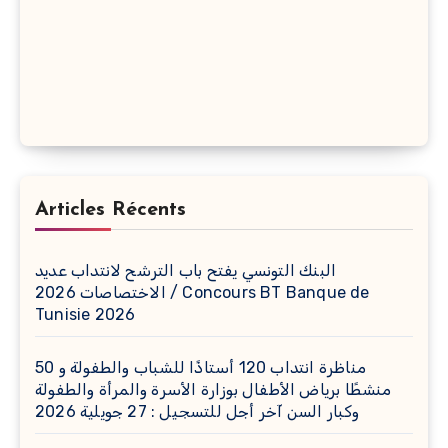
Articles Récents
البنك التونسي يفتح باب الترشح لانتداب عديد
الاختصاصات 2026 / Concours BT Banque de
Tunisie 2026
مناظرة انتداب 120 أستاذًا للشباب والطفولة و 50
منشطًا برياض الأطفال بوزارة الأسرة والمرأة والطفولة
وكبار السن آخر أجل للتسجيل : 27 جويلية 2026