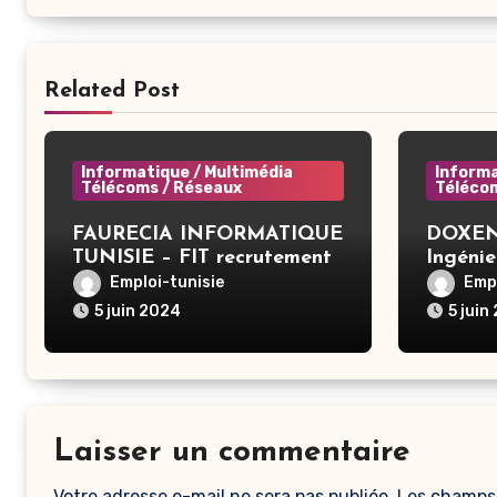
Related Post
Informatique / Multimédia
Informa
Télécoms / Réseaux
Téléco
FAURECIA INFORMATIQUE
DOXENS
TUNISIE – FIT recrutement
Ingénie
– System Administrator
Applica
Emploi-tunisie
Empl
BAC+3 (CIVP) – Tunis
5 juin 2024
5 juin
Laisser un commentaire
Votre adresse e-mail ne sera pas publiée.
Les champs 