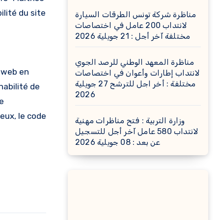
ilité du site
مناظرة شركة تونس الطرقات السيارة
لانتداب 200 عامل في اختصاصات
مختلفة آخر أجل : 21 جويلية 2026
مناظرة المعهد الوطني للرصد الجوي
s web en
لانتداب إطارات وأعوان في اختصاصات
مختلفة : أخر اجل للترشح 27 جويلية
nabilité de
2026
e
eux, le code
وزارة التربية : فتح مناظرات مهنية
لانتداب 580 عامل آخر أجل للتسجيل
عن بعد : 08 جويلية 2026