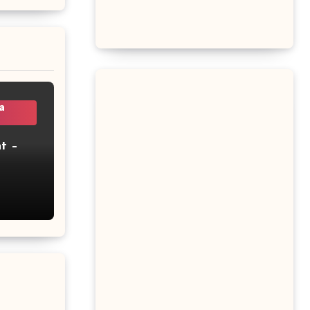
a
t –
2 –