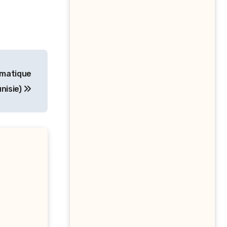
rmatique
unisie)