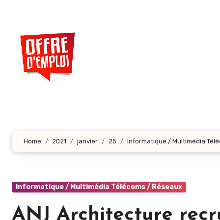
Aller
au
contenu
principal
Home
2021
janvier
25
Informatique / Multimédia Tél
Informatique / Multimédia Télécoms / Réseaux
ANJ Architecture rec