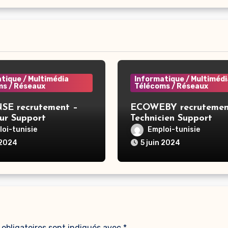
tique / Multimédia
Informatique / Multimédi
ms / Réseaux
Télécoms / Réseaux
E recrutement –
ECOWEBY recrutemen
ur Support
Technicien Support
tif – Nabeul
Informatique Niv 1 et 
oi-tunisie
Emploi-tunisie
Tunis
 2024
5 juin 2024
obligatoires sont indiqués avec
*