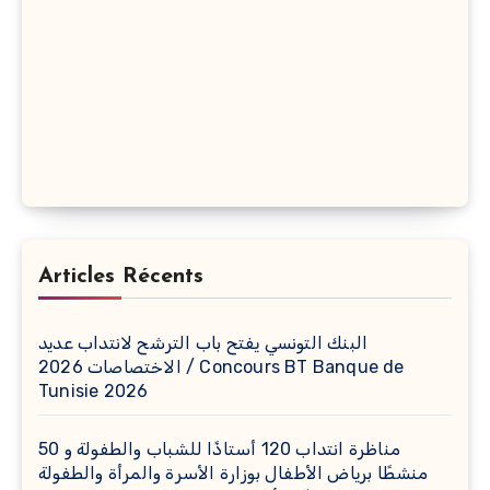
Articles Récents
البنك التونسي يفتح باب الترشح لانتداب عديد
الاختصاصات 2026 / Concours BT Banque de
Tunisie 2026
مناظرة انتداب 120 أستاذًا للشباب والطفولة و 50
منشطًا برياض الأطفال بوزارة الأسرة والمرأة والطفولة