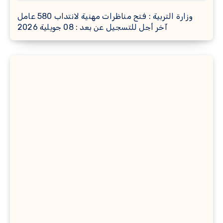
وزارة التربية : فتح مناظرات مهنية لانتداب 580 عامل
آخر أجل للتسجيل عن بعد : 08 جويلية 2026