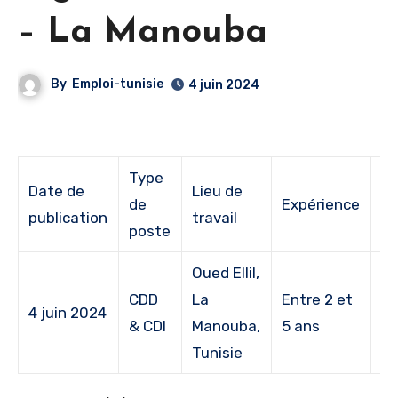
– La Manouba
By
Emploi-tunisie
4 juin 2024
Type
Date de
Lieu de
de
Expérience
É
publication
travail
poste
Oued Ellil,
CDD
La
Entre 2 et
Ba
4 juin 2024
& CDI
Manouba,
5 ans
5
Tunisie