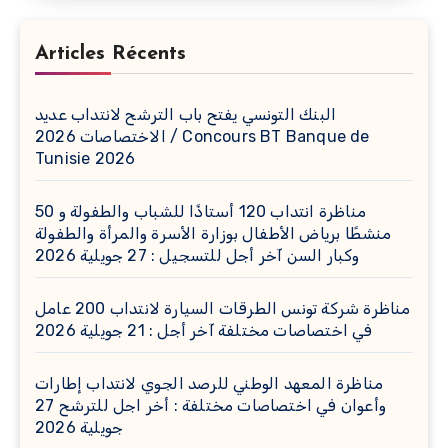
Articles Récents
البنك التونسي يفتح باب الترشح لانتداب عديد
الاختصاصات 2026 / Concours BT Banque de
Tunisie 2026
مناظرة انتداب 120 أستاذًا للشباب والطفولة و 50
منشطًا برياض الأطفال بوزارة الأسرة والمرأة والطفولة
وكبار السن آخر أجل للتسجيل : 27 جويلية 2026
مناظرة شركة تونس الطرقات السيارة لانتداب 200 عامل
في اختصاصات مختلفة آخر أجل : 21 جويلية 2026
مناظرة المعهد الوطني للرصد الجوي لانتداب إطارات
وأعوان في اختصاصات مختلفة : أخر اجل للترشح 27
جويلية 2026