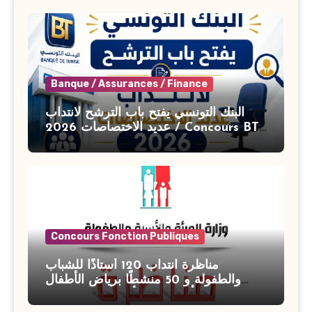
Banque / Assurances / Finance
البنك التونسي يفتح باب الترشح لانتداب
عديد الاختصاصات 2026 / Concours BT
Banque de Tunisie 2026
Concours Fonction Publiques
مناظرة انتداب 120 أستاذًا للشباب
والطفولة و 50 منشطًا برياض الأطفال
بوزارة الأسرة والمرأة والطفولة وكبار
السن آخر أجل للتسجيل : 27 جويلية 2026