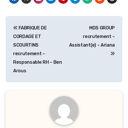
Navigation
FABRIQUE DE
MDS GROUP
de
CORDAGE ET
recrutement –
l’article
SCOURTINS
Assistant(e) – Ariana
recrutement –
Responsable RH – Ben
Arous