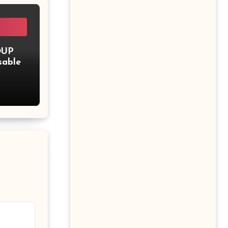
OUP
sable
upe –