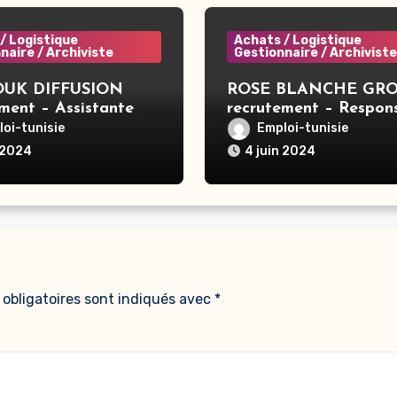
/ Logistique
Achats / Logistique
naire / Archiviste
Gestionnaire / Archiviste
UK DIFFUSION
ROSE BLANCHE GR
ment – Assistante
recrutement – Respon
 Tunis
Sécurité Incendie Gro
oi-tunisie
Emploi-tunisie
Sousse
 2024
4 juin 2024
obligatoires sont indiqués avec
*