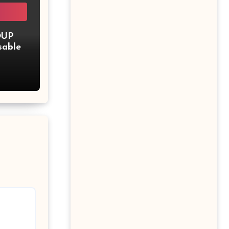
OUP
sable
upe –