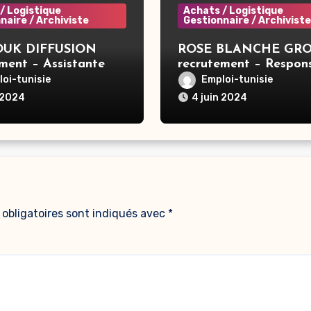
/ Logistique
Achats / Logistique
naire / Archiviste
Gestionnaire / Archiviste
UK DIFFUSION
ROSE BLANCHE GR
ment – Assistante
recrutement – Respon
 Tunis
Sécurité Incendie Gro
oi-tunisie
Emploi-tunisie
Sousse
 2024
4 juin 2024
obligatoires sont indiqués avec
*