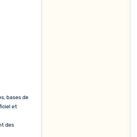
es, bases de
ciel et
nt des