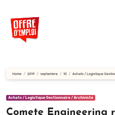
Aller
au
contenu
principal
Home
2019
septembre
10
Achats / Logistique Gestio
Achats / Logistique Gestionnaire / Archiviste
Comete Engineering r