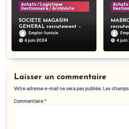
Achats / Logistique
Achats 
Gestionnaire / Archiviste
Gestion
SOCIETE MAGASIN
MABRO
GENERAL recrutement –
recrute
Acheteur Téléphonie – Tunis
achat –
Emploi-tunisie
Empl
6 juin 2024
4 juin
Laisser un commentaire
Votre adresse e-mail ne sera pas publiée.
Les champs 
Commentaire
*