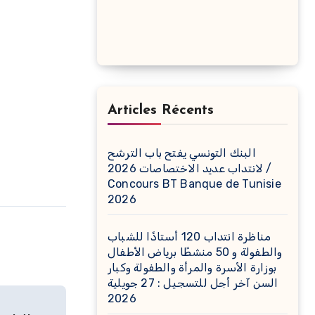
Articles Récents
البنك التونسي يفتح باب الترشح
لانتداب عديد الاختصاصات 2026 /
Concours BT Banque de Tunisie
2026
مناظرة انتداب 120 أستاذًا للشباب
والطفولة و 50 منشطًا برياض الأطفال
بوزارة الأسرة والمرأة والطفولة وكبار
السن آخر أجل للتسجيل : 27 جويلية
2026