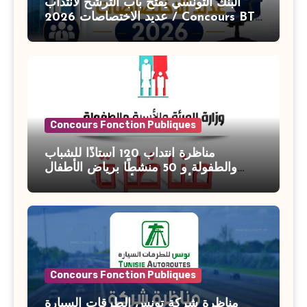
البنك التونسي يفتح باب الترشح لانتداب
عديد الاختصاصات 2026 / Concours BT
Banque de Tunisie 2026
Concours Fonction Publiques
مناظرة انتداب 120 أستاذًا للشباب
والطفولة و 50 منشطًا برياض الأطفال
بوزارة الأسرة والمرأة والطفولة وكبار
السن آخر أجل للتسجيل : 27 جويلية 2026
Concours Fonction Publiques
مناظرة شركة تونس الطرقات السيارة