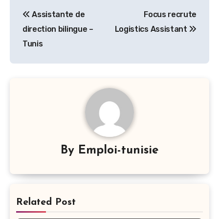
Navigation
Assistante de
Focus recrute
de
direction bilingue –
Logistics Assistant
l’article
Tunis
By
Emploi-tunisie
Related Post