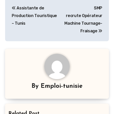
Navigation
Assistante de
SMP
de
Production Touristique
recrute Opérateur
l’article
– Tunis
Machine Tournage-
Fraisage
By
Emploi-tunisie
Related Post