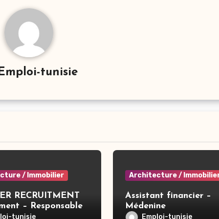
Emploi-tunisie
cture / Immobilier
Architecture / Immobilie
ER RECRUITMENT
Assistant financier –
ement – Responsable
Médenine
le De
oi-tunisie
Emploi-tunisie