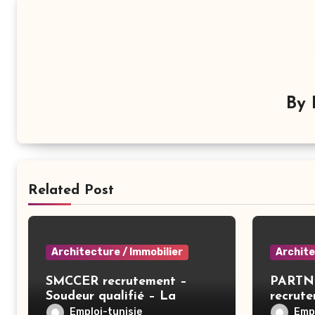
By
Related Post
Architecture / Immobilier
Archite
SMCCER recrutement –
PARTN
Soudeur qualifié – La
recrut
Manouba
Contrô
Emploi-tunisie
Empl