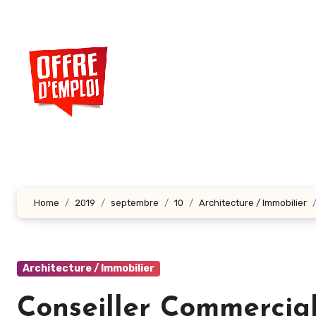
Aller
au
contenu
principal
Home
2019
septembre
10
Architecture / Immobilier
Architecture / Immobilier
Conseiller Commercia