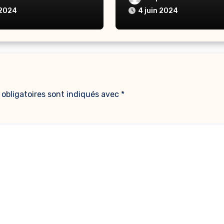
/Consolidation –
 2024
4 juin 2024
obligatoires sont indiqués avec
*