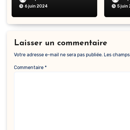
Gestion
6 juin 2024
5 juin
Tunis
Laisser un commentaire
Votre adresse e-mail ne sera pas publiée.
Les champs 
Commentaire
*