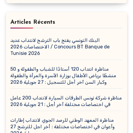
Articles Récents
البنك التونسي يفتح باب الترشح لانتداب عديد
الاختصاصات 2026 / Concours BT Banque de
Tunisie 2026
مناظرة انتداب 120 أستاذًا للشباب والطفولة و 50
منشطًا برياض الأطفال بوزارة الأسرة والمرأة والطفولة
وكبار السن آخر أجل للتسجيل : 27 جويلية 2026
مناظرة شركة تونس الطرقات السيارة لانتداب 200 عامل
في اختصاصات مختلفة آخر أجل : 21 جويلية 2026
مناظرة المعهد الوطني للرصد الجوي لانتداب إطارات
وأعوان في اختصاصات مختلفة : أخر اجل للترشح 27