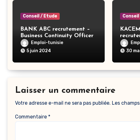
Conseil / Etude
Conseil
BANK ABC recrutement –
KACEM
Business Continuity Officer
recrut
– Tunis
ERP SA
Emploi-tunisie
Empl
5 juin 2024
30 ma
Laisser un commentaire
Votre adresse e-mail ne sera pas publiée.
Les champs 
Commentaire
*