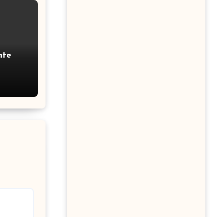
nte
ous