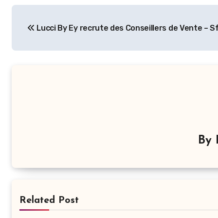
Navigation
Lucci By Ey recrute des Conseillers de Vente – S
de
l’article
By
Related Post