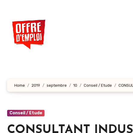
Aller
au
contenu
principal
Home
2019
septembre
10
Conseil / Etude
CONSULT
Conseil / Etude
CONSULTANT INDUST