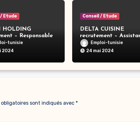
 / Etude
Conseil / Etude
 HOLDING
DELTA CUISINE
ement – Responsable
recrutement – Assista
GE X3 – Tunis
commerciale – Ben Ar
oi-tunisie
Emploi-tunisie
i 2024
24 mai 2024
obligatoires sont indiqués avec
*