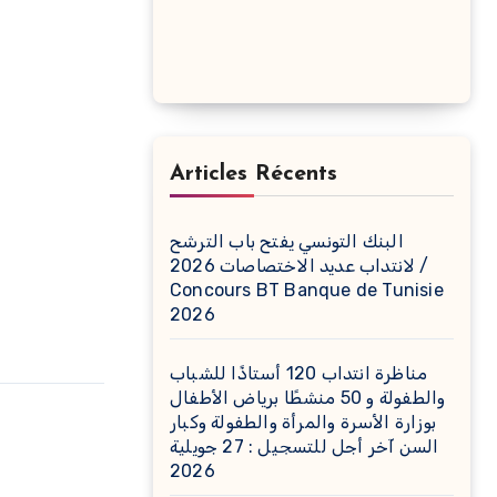
Articles Récents
البنك التونسي يفتح باب الترشح
لانتداب عديد الاختصاصات 2026 /
Concours BT Banque de Tunisie
2026
مناظرة انتداب 120 أستاذًا للشباب
والطفولة و 50 منشطًا برياض الأطفال
بوزارة الأسرة والمرأة والطفولة وكبار
السن آخر أجل للتسجيل : 27 جويلية
2026