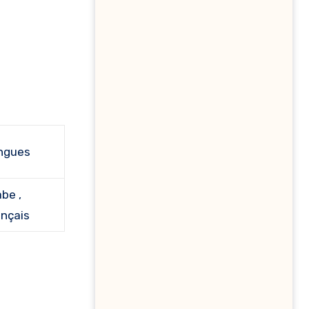
ngues
be ,
ançais