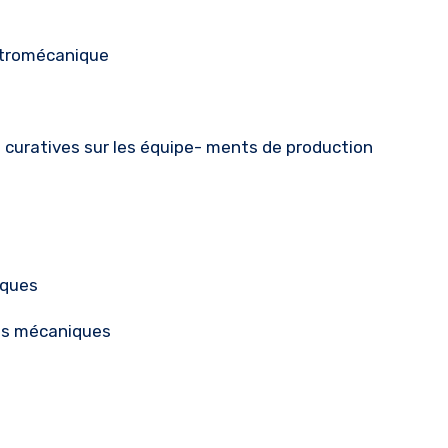
ctromécanique
et curatives sur les équipe- ments de production
iques
mes mécaniques