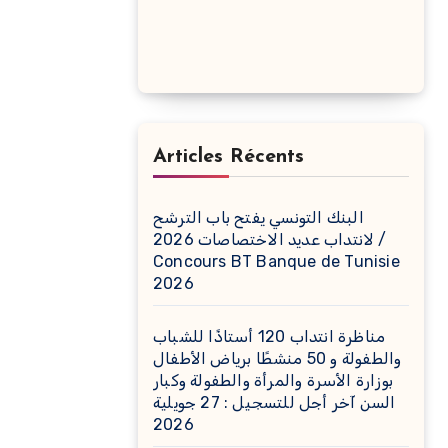
Articles Récents
البنك التونسي يفتح باب الترشح
لانتداب عديد الاختصاصات 2026 /
Concours BT Banque de Tunisie
2026
مناظرة انتداب 120 أستاذًا للشباب
والطفولة و 50 منشطًا برياض الأطفال
بوزارة الأسرة والمرأة والطفولة وكبار
السن آخر أجل للتسجيل : 27 جويلية
2026