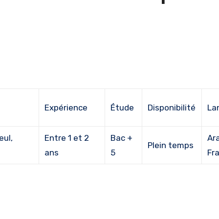
Expérience
Étude
Disponibilité
La
eul,
Entre 1 et 2
Bac +
Ara
Plein temps
ans
5
Fr