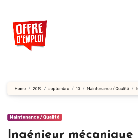
Aller
au
contenu
principal
Home
2019
septembre
10
Maintenance / Qualité
I
Maintenance / Qualité
Ingénieur mécanique 