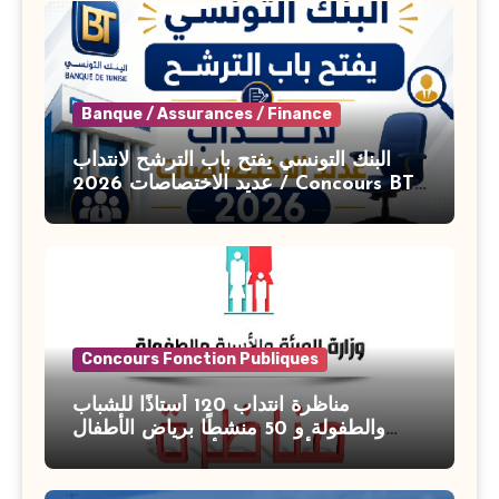
Banque / Assurances / Finance
البنك التونسي يفتح باب الترشح لانتداب
عديد الاختصاصات 2026 / Concours BT
Banque de Tunisie 2026
Concours Fonction Publiques
مناظرة انتداب 120 أستاذًا للشباب
والطفولة و 50 منشطًا برياض الأطفال
بوزارة الأسرة والمرأة والطفولة وكبار
السن آخر أجل للتسجيل : 27 جويلية 2026