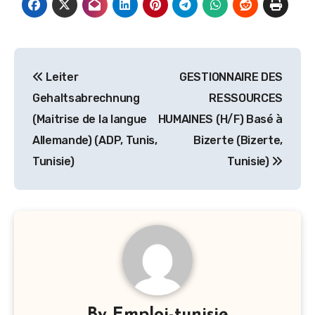
Navigation
Leiter
GESTIONNAIRE DES
de
Gehaltsabrechnung
RESSOURCES
l’article
(Maitrise de la langue
HUMAINES (H/F) Basé à
Allemande) (ADP, Tunis,
Bizerte (Bizerte,
Tunisie)
Tunisie)
By
Emploi-tunisie