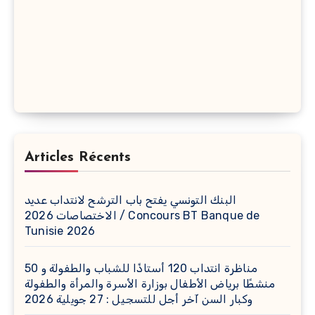
Articles Récents
البنك التونسي يفتح باب الترشح لانتداب عديد
الاختصاصات 2026 / Concours BT Banque de
Tunisie 2026
مناظرة انتداب 120 أستاذًا للشباب والطفولة و 50
منشطًا برياض الأطفال بوزارة الأسرة والمرأة والطفولة
وكبار السن آخر أجل للتسجيل : 27 جويلية 2026