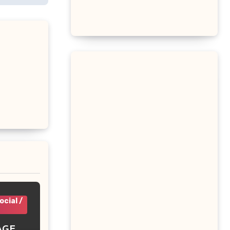
cial /
AGE