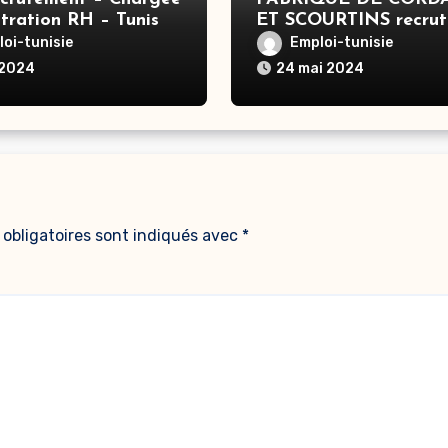
tration RH – Tunis
ET SCOURTINS recru
– Responsable RH – B
oi-tunisie
Emploi-tunisie
Arous
 2024
24 mai 2024
obligatoires sont indiqués avec
*