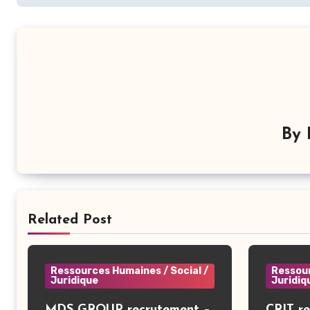
By
Related Post
Ressources Humaines / Social /
Ressour
Juridique
Juridiq
MDS GROUP recrutement –
CRIT r