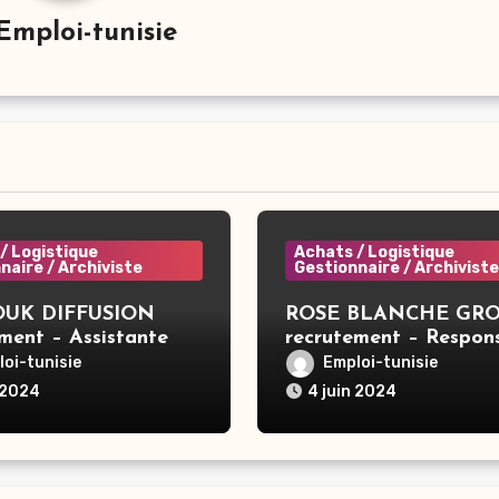
Emploi-tunisie
/ Logistique
Achats / Logistique
naire / Archiviste
Gestionnaire / Archiviste
UK DIFFUSION
ROSE BLANCHE GR
ment – Assistante
recrutement – Respon
 Tunis
Sécurité Incendie Gro
oi-tunisie
Emploi-tunisie
Sousse
 2024
4 juin 2024