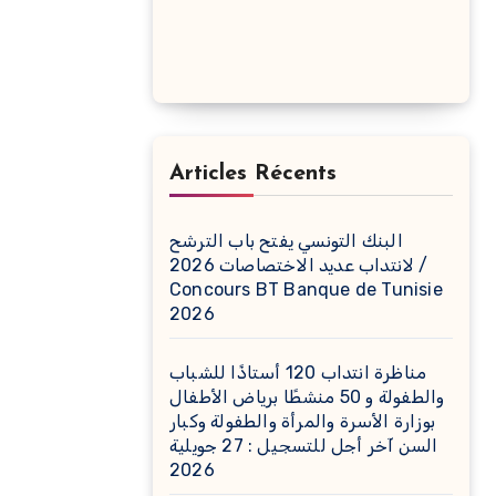
Articles Récents
البنك التونسي يفتح باب الترشح
لانتداب عديد الاختصاصات 2026 /
Concours BT Banque de Tunisie
2026
مناظرة انتداب 120 أستاذًا للشباب
والطفولة و 50 منشطًا برياض الأطفال
بوزارة الأسرة والمرأة والطفولة وكبار
السن آخر أجل للتسجيل : 27 جويلية
2026