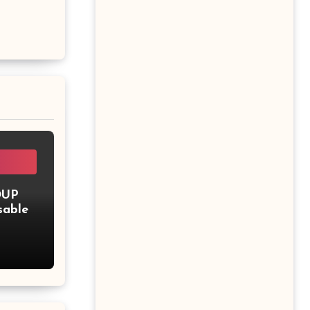
OUP
sable
upe –