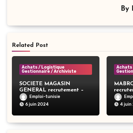
By
Related Post
Achats / Logistique
Achats 
Gestionnaire / Archiviste
Gestion
SOCIETE MAGASIN
MABRO
GENERAL recrutement –
recrute
Acheteur Téléphonie – Tunis
achat –
Emploi-tunisie
Empl
6 juin 2024
4 juin