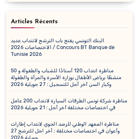
Articles Récents
البنك التونسي يفتح باب الترشح لانتداب عديد
الاختصاصات 2026 / Concours BT Banque de
Tunisie 2026
مناظرة انتداب 120 أستاذًا للشباب والطفولة و 50
منشطًا برياض الأطفال بوزارة الأسرة والمرأة والطفولة
وكبار السن آخر أجل للتسجيل : 27 جويلية 2026
مناظرة شركة تونس الطرقات السيارة لانتداب 200 عامل
في اختصاصات مختلفة آخر أجل : 21 جويلية 2026
مناظرة المعهد الوطني للرصد الجوي لانتداب إطارات
وأعوان في اختصاصات مختلفة : أخر اجل للترشح 27
جويلية 2026