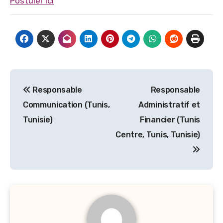
Postuler ici
Navigation
Responsable
Responsable
de
Communication (Tunis,
Administratif et
l’article
Tunisie)
Financier (Tunis
Centre, Tunis, Tunisie)