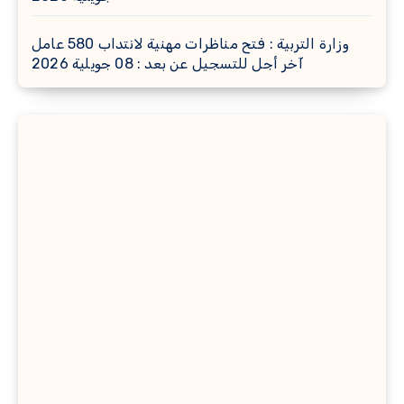
وزارة التربية : فتح مناظرات مهنية لانتداب 580 عامل
آخر أجل للتسجيل عن بعد : 08 جويلية 2026