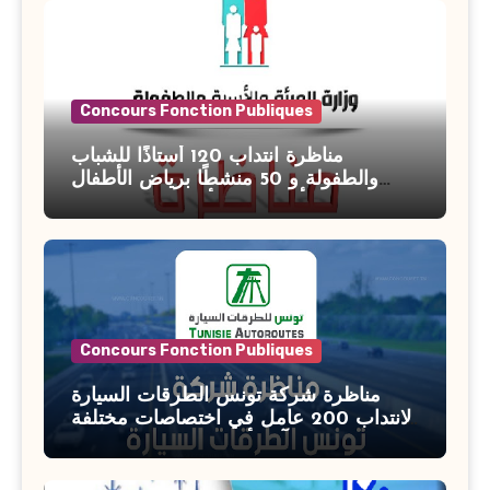
Concours Fonction Publiques
مناظرة انتداب 120 أستاذًا للشباب
والطفولة و 50 منشطًا برياض الأطفال
بوزارة الأسرة والمرأة والطفولة وكبار
السن آخر أجل للتسجيل : 27 جويلية 2026
Concours Fonction Publiques
مناظرة شركة تونس الطرقات السيارة
لانتداب 200 عامل في اختصاصات مختلفة
آخر أجل : 21 جويلية 2026