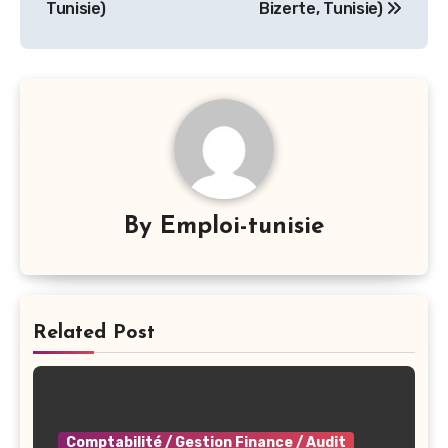
l’article
Tunisie)
Bizerte, Tunisie)
By
Emploi-tunisie
Related Post
Comptabilité / Gestion Finance / Audit