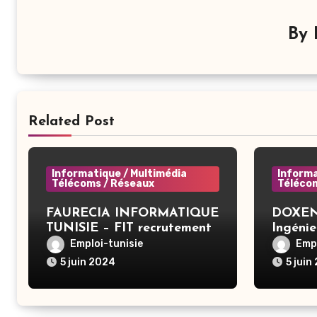
By
Related Post
Informatique / Multimédia
Informa
Télécoms / Réseaux
Téléco
FAURECIA INFORMATIQUE
DOXENS
TUNISIE – FIT recrutement
Ingénie
– System Administrator
Applica
Emploi-tunisie
Empl
BAC+3 (CIVP) – Tunis
5 juin 2024
5 juin