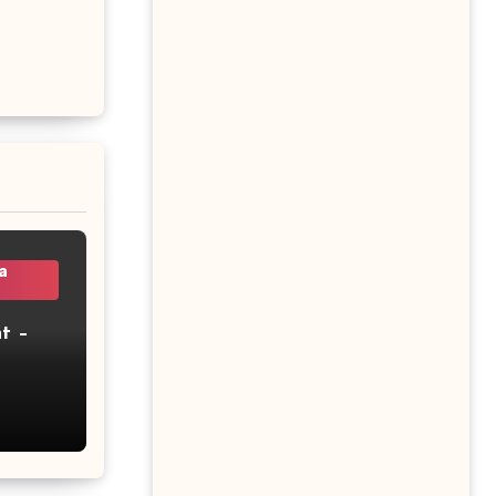
a
t –
2 –