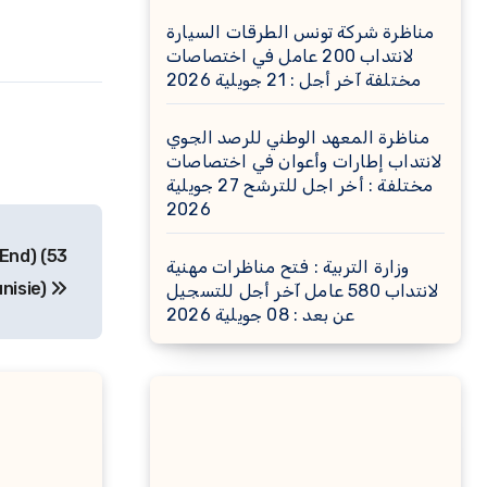
مناظرة شركة تونس الطرقات السيارة
لانتداب 200 عامل في اختصاصات
مختلفة آخر أجل : 21 جويلية 2026
مناظرة المعهد الوطني للرصد الجوي
لانتداب إطارات وأعوان في اختصاصات
مختلفة : أخر اجل للترشح 27 جويلية
2026
End) (53
وزارة التربية : فتح مناظرات مهنية
unisie)
لانتداب 580 عامل آخر أجل للتسجيل
عن بعد : 08 جويلية 2026