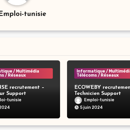
Emploi-tunisie
tique / Multimédia
Informatique / Multimédi
ms / Réseaux
Télécoms / Réseaux
E recrutement –
ECOWEBY recrutemen
ur Support
Technicien Support
tif – Nabeul
Informatique Niv 1 et 
oi-tunisie
Emploi-tunisie
Tunis
 2024
5 juin 2024