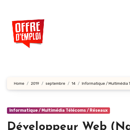
Aller
au
contenu
principal
Home
2019
septembre
14
Informatique / Multimédia
Informatique / Multimédia Télécoms / Réseaux
Développeur Web (Nab