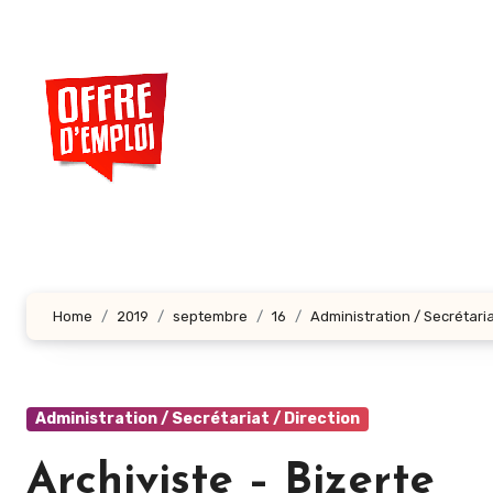
Aller
au
contenu
principal
Home
2019
septembre
16
Administration / Secrétaria
Administration / Secrétariat / Direction
Archiviste – Bizerte