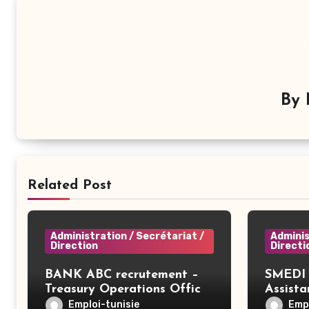
By
Related Post
Administration / Secrétariat /
Adminis
Direction
Directi
BANK ABC recrutement –
SMEDI 
Treasury Operations Officer
Assist
– Tunis
Ariana
Emploi-tunisie
Empl