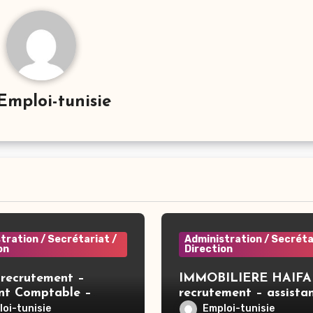
Emploi-tunisie
tration / Secrétariat /
Administration / Secréta
on
Direction
recrutement –
IMMOBILIERE HAIFA
ant Comptable –
recrutement – assista
direction – Tunis
oi-tunisie
Emploi-tunisie