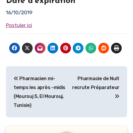
Date d'expiration
16/10/2019
Postuler ici
Navigation
Pharmacien mi-
Pharmacie de Nuit
de
temps les après -midis
recrute Préparateur
l’article
(Mourouj 5, El Mourouj,
Tunisie)