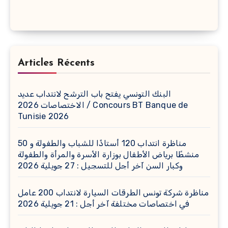
Articles Récents
البنك التونسي يفتح باب الترشح لانتداب عديد
الاختصاصات 2026 / Concours BT Banque de
Tunisie 2026
مناظرة انتداب 120 أستاذًا للشباب والطفولة و 50
منشطًا برياض الأطفال بوزارة الأسرة والمرأة والطفولة
وكبار السن آخر أجل للتسجيل : 27 جويلية 2026
مناظرة شركة تونس الطرقات السيارة لانتداب 200 عامل
في اختصاصات مختلفة آخر أجل : 21 جويلية 2026