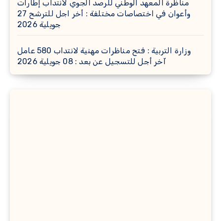
مناظرة المعهد الوطني للرصد الجوي لانتداب إطارات
وأعوان في اختصاصات مختلفة : أخر اجل للترشح 27
جويلية 2026
وزارة التربية : فتح مناظرات مهنية لانتداب 580 عامل
آخر أجل للتسجيل عن بعد : 08 جويلية 2026