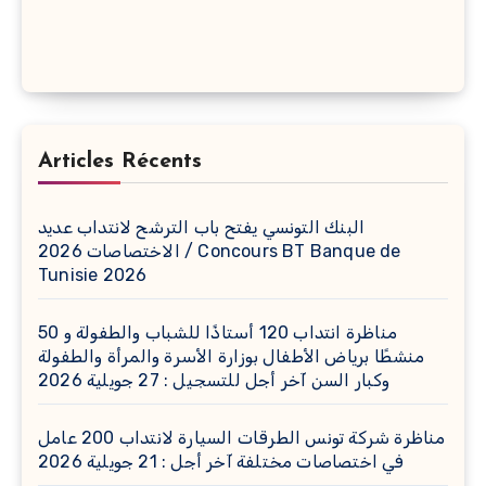
Articles Récents
البنك التونسي يفتح باب الترشح لانتداب عديد
الاختصاصات 2026 / Concours BT Banque de
Tunisie 2026
مناظرة انتداب 120 أستاذًا للشباب والطفولة و 50
منشطًا برياض الأطفال بوزارة الأسرة والمرأة والطفولة
وكبار السن آخر أجل للتسجيل : 27 جويلية 2026
مناظرة شركة تونس الطرقات السيارة لانتداب 200 عامل
في اختصاصات مختلفة آخر أجل : 21 جويلية 2026