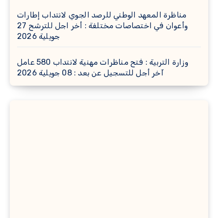
مناظرة المعهد الوطني للرصد الجوي لانتداب إطارات
وأعوان في اختصاصات مختلفة : أخر اجل للترشح 27
جويلية 2026
وزارة التربية : فتح مناظرات مهنية لانتداب 580 عامل
آخر أجل للتسجيل عن بعد : 08 جويلية 2026