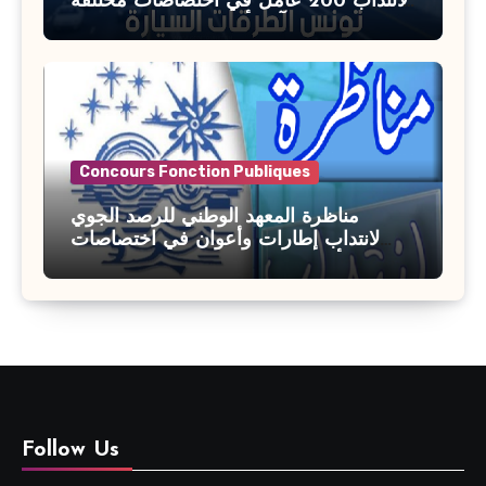
لانتداب 200 عامل في اختصاصات مختلفة
آخر أجل : 21 جويلية 2026
Concours Fonction Publiques
مناظرة المعهد الوطني للرصد الجوي
لانتداب إطارات وأعوان في اختصاصات
مختلفة : أخر اجل للترشح 27 جويلية 2026
Follow Us