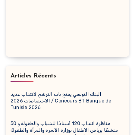
Articles Récents
البنك التونسي يفتح باب الترشح لانتداب عديد
الاختصاصات 2026 / Concours BT Banque de
Tunisie 2026
مناظرة انتداب 120 أستاذًا للشباب والطفولة و 50
منشطًا برياض الأطفال بوزارة الأسرة والمرأة والطفولة