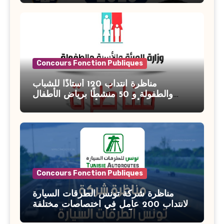
Concours Fonction Publiques
مناظرة انتداب 120 أستاذًا للشباب
والطفولة و 50 منشطًا برياض الأطفال
بوزارة الأسرة والمرأة والطفولة وكبار
السن آخر أجل للتسجيل : 27 جويلية 2026
Concours Fonction Publiques
مناظرة شركة تونس الطرقات السيارة
لانتداب 200 عامل في اختصاصات مختلفة
آخر أجل : 21 جويلية 2026