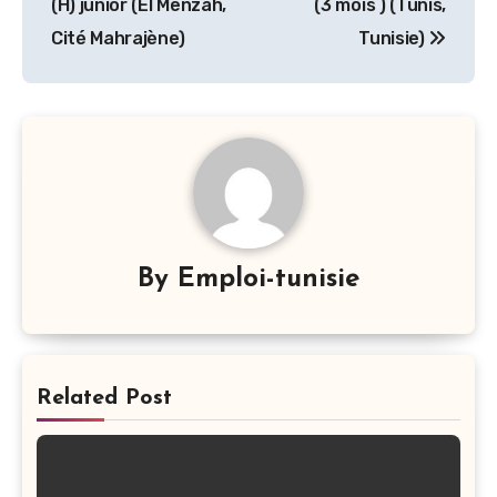
l’article
(H) junior (El Menzah,
(3 mois ) (Tunis,
Cité Mahrajène)
Tunisie)
By
Emploi-tunisie
Related Post