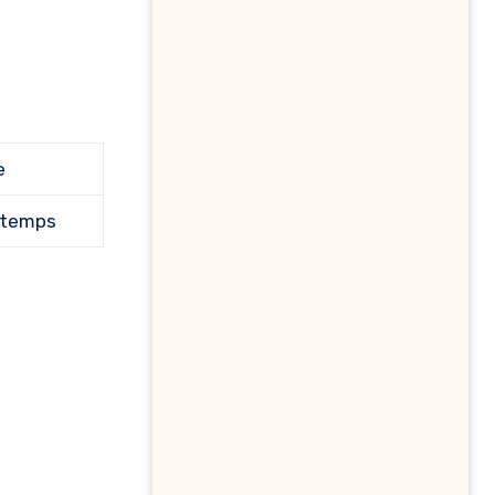
e
 temps