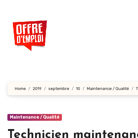
Aller
au
contenu
principal
Home
2019
septembre
10
Maintenance / Qualité
T
Maintenance / Qualité
Technicien maintenanc