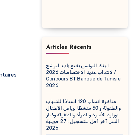
Articles Récents
البنك التونسي يفتح باب الترشح
لانتداب عديد الاختصاصات 2026 /
Concours BT Banque de Tunisie
2026
مناظرة انتداب 120 أستاذًا للشباب
والطفولة و 50 منشطًا برياض الأطفال
بوزارة الأسرة والمرأة والطفولة وكبار
السن آخر أجل للتسجيل : 27 جويلية
2026