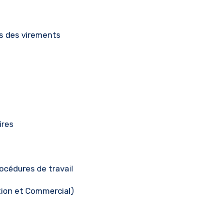
es des virements
ires
rocédures de travail
tion et Commercial)