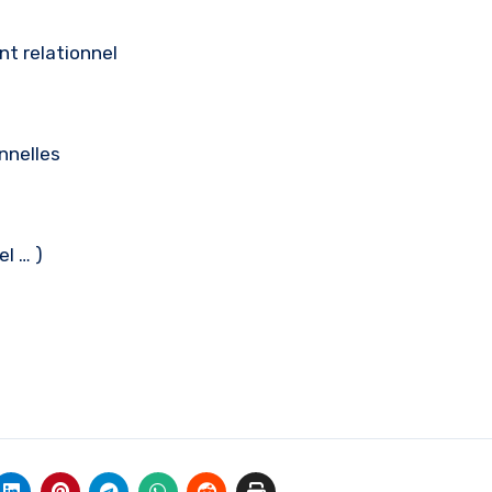
nt relationnel
nnelles
el … )