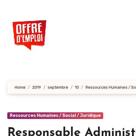
Aller
au
contenu
principal
Home
2019
septembre
10
Ressources Humaines / Soc
Ressources Humaines / Social / Juridique
Responsable Administ