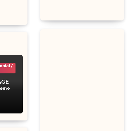
cial /
AGE
tement
en