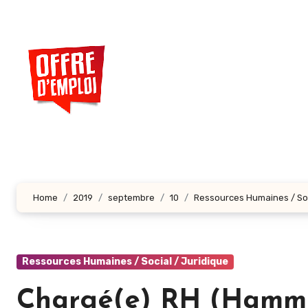
Aller
au
contenu
principal
Home
2019
septembre
10
Ressources Humaines / Soc
Ressources Humaines / Social / Juridique
Chargé(e) RH (Hamm