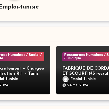
Emploi-tunisie
ces Humaines / Social /
Ressources Humaines / So
ue
Juridique
ecrutement – Chargée
FABRIQUE DE CORD
tration RH – Tunis
ET SCOURTINS recru
– Responsable RH – B
oi-tunisie
Emploi-tunisie
Arous
 2024
24 mai 2024