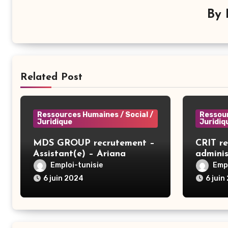
By
Related Post
Ressources Humaines / Social /
Ressour
Juridique
Juridiq
MDS GROUP recrutement –
CRIT r
Assistant(e) – Ariana
adminis
Emploi-tunisie
Empl
6 juin 2024
6 juin