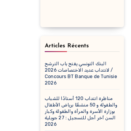
Articles Récents
البنك التونسي يفتح باب الترشح
لانتداب عديد الاختصاصات 2026 /
Concours BT Banque de Tunisie
2026
مناظرة انتداب 120 أستاذًا للشباب
والطفولة و 50 منشطًا برياض الأطفال
بوزارة الأسرة والمرأة والطفولة وكبار
السن آخر أجل للتسجيل : 27 جويلية
2026