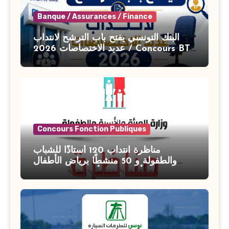
Banque / Assurances / Finance
البنك التونسي يفتح باب الترشح لانتداب
عديد الاختصاصات 2026 / Concours BT
Banque de Tunisie 2026
Concours Fonction Publiques
مناظرة انتداب 120 أستاذًا للشباب
والطفولة و 50 منشطًا برياض الأطفال
بوزارة الأسرة والمرأة والطفولة وكبار
السن آخر أجل للتسجيل : 27 جويلية 2026