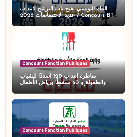
البنك التونسي يفتح باب الترشح لانتداب
عديد الاختصاصات 2026 / Concours BT
Banque de Tunisie 2026
Concours Fonction Publiques
مناظرة انتداب 120 أستاذًا للشباب
والطفولة و 50 منشطًا برياض الأطفال
بوزارة الأسرة والمرأة والطفولة وكبار
السن آخر أجل للتسجيل : 27 جويلية 2026
Concours Fonction Publiques