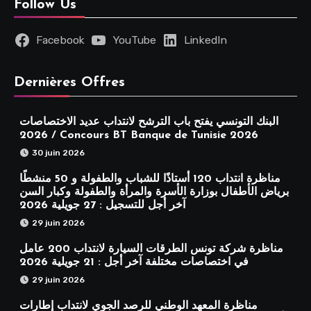
Follow Us
Facebook
YouTube
LinkedIn
Dernières Offres
البنك التونسي يفتح باب الترشح لانتداب عديد الاختصاصات
2026 / Concours BT Banque de Tunisie 2026
30 juin 2026
مناظرة انتداب 120 أستاذًا للشباب والطفولة و 50 منشطًا
برياض الأطفال بوزارة الأسرة والمرأة والطفولة وكبار السن
آخر أجل للتسجيل : 27 جويلية 2026
29 juin 2026
مناظرة شركة تونس الطرقات السيارة لانتداب 200 عامل
في اختصاصات مختلفة آخر أجل : 21 جويلية 2026
29 juin 2026
مناظرة المعهد الوطني للرصد الجوي لانتداب إطارات